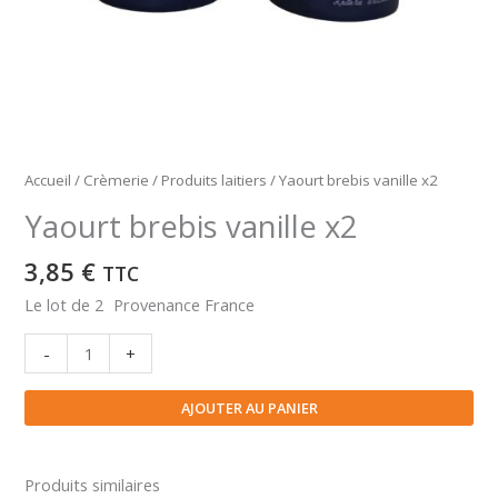
Accueil
/
Crèmerie
/
Produits laitiers
/ Yaourt brebis vanille x2
Yaourt brebis vanille x2
3,85
€
TTC
Le lot de 2 Provenance France
quantité
-
+
de
Yaourt
AJOUTER AU PANIER
brebis
vanille
x2
Produits similaires