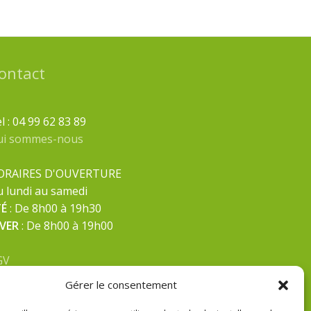
ontact
l : 04 99 62 83 89
ui sommes-nous
ORAIRES D'OUVERTURE
 lundi au samedi
TÉ
: De 8h00 à 19h30
IVER
: De 8h00 à 19h00
GV
ntions Légales
Gérer le consentement
litique de confidentialité