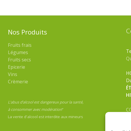
C
Nos Produits
Fruits frais
Te
Légumes
Q
Fruits secs
Epicerie
H
Vins
Du
Crèmerie
É
H
L’abus d’alcool est dangereux pour la santé,
C
à consommer avec modération
”
Me
La vente d'alcool est interdite aux mineurs
Po