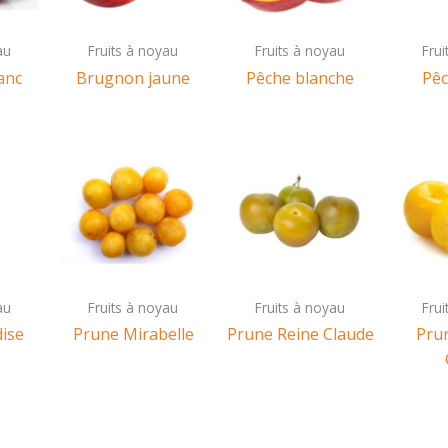
au
Fruits à noyau
Fruits à noyau
Fru
anc
Brugnon jaune
Pêche blanche
Pêc
au
Fruits à noyau
Fruits à noyau
Fru
dise
Prune Mirabelle
Prune Reine Claude
Pru