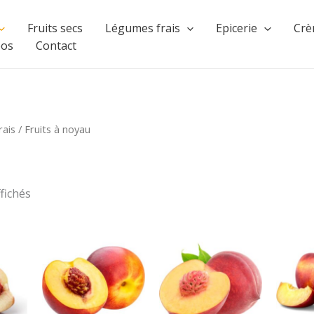
Fruits secs
Légumes frais
Epicerie
Crè
pos
Contact
rais
/ Fruits à noyau
ffichés