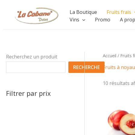
Aller
La Boutique
Fruits frais
au
Vins
Promo
A pro
contenu
Accueil
/
Fruits f
Recherchez un produit
RECHERCHE
Fruits à noyau
10 résultats a
Filtrer par prix