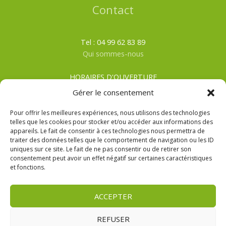
Contact
Tel : 04 99 62 83 89
Qui sommes-nous
HORAIRES D'OUVERTURE
Du lundi au samedi
Gérer le consentement
ÉTÉ
: De 8h00 à 19h30
HIVER
: De 8h00 à 19h00
Pour offrir les meilleures expériences, nous utilisons des technologies
telles que les cookies pour stocker et/ou accéder aux informations des
appareils. Le fait de consentir à ces technologies nous permettra de
CGV
traiter des données telles que le comportement de navigation ou les ID
Mentions Légales
uniques sur ce site. Le fait de ne pas consentir ou de retirer son
Politique de confidentialité
consentement peut avoir un effet négatif sur certaines caractéristiques
et fonctions.
ACCEPTER
REFUSER
Copyright © 2026 | La Cabane Drive Mauguio Réalisation