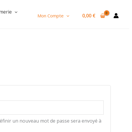
merie
0,00
€
Mon Compte
oire
définir un nouveau mot de passe sera envoyé à