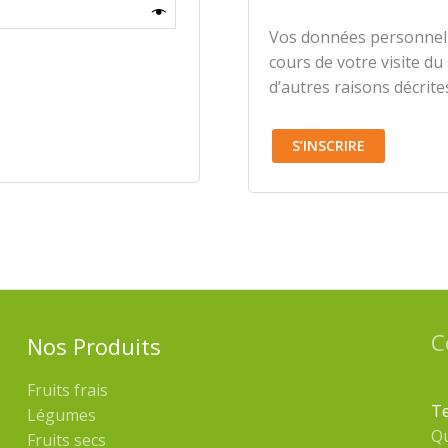
Vos données personnell
cours de votre visite du
d’autres raisons décrite
S’INSCRIRE
C
Nos Produits
Fruits frais
Te
Légumes
Q
Fruits secs