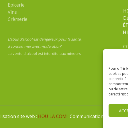
Epicerie
H
Vins
Du
Crèmerie
É
H
L’abus d’alcool est dangereux pour la santé,
C
à consommer avec modération
”
Me
La vente d'alcool est interdite aux mineurs
Po
Pour offrir 
cookies pou
consentir à
comportement
ou de retire
caractéristi
ACC
sation site web :
HOU LA COM!
Communication