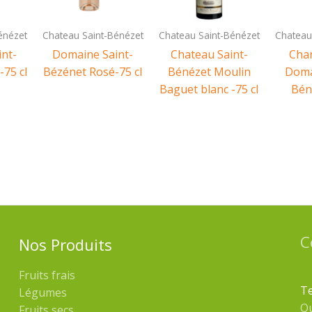
énézet
Chateau Saint-Bénézet
Chateau Saint-Bénézet
Chateau
nt-
Domaine Saint-
Chateau Saint-
Cha
-75 cl
Bézénet Rosé-75 cl
Bénézet Moulin
Doma
Baguet blanc -75 cl
Bén
C
Nos Produits
Fruits frais
Te
Légumes
Q
Fruits secs