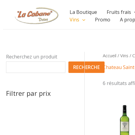
Aller
La Boutique
Fruits frais
au
Vins
Promo
A pro
contenu
Accueil
/
Vins
/ C
Recherchez un produit
RECHERCHE
Chateau Saint
6 résultats aff
Filtrer par prix