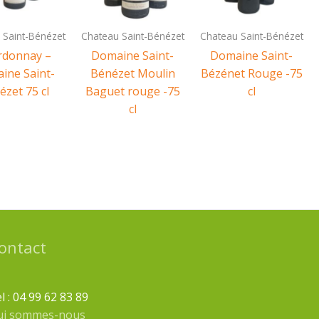
 Saint-Bénézet
Chateau Saint-Bénézet
Chateau Saint-Bénézet
rdonnay –
Domaine Saint-
Domaine Saint-
ine Saint-
Bénézet Moulin
Bézénet Rouge -75
ézet 75 cl
Baguet rouge -75
cl
cl
ontact
l : 04 99 62 83 89
ui sommes-nous