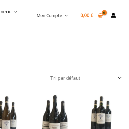
merie
0,00
€
Mon Compte