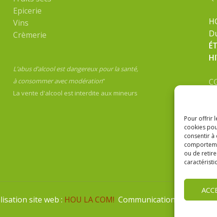
Epicerie
H
Vins
Du
Crèmerie
É
H
L’abus d’alcool est dangereux pour la santé,
C
à consommer avec modération
”
Me
La vente d'alcool est interdite aux mineurs
Po
Pour offrir 
cookies pou
consentir à
comportement
ou de retire
caractéristi
ACC
sation site web :
HOU LA COM!
Communication