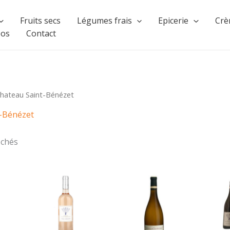
Fruits secs
Légumes frais
Epicerie
Crè
pos
Contact
hateau Saint-Bénézet
-Bénézet
ichés