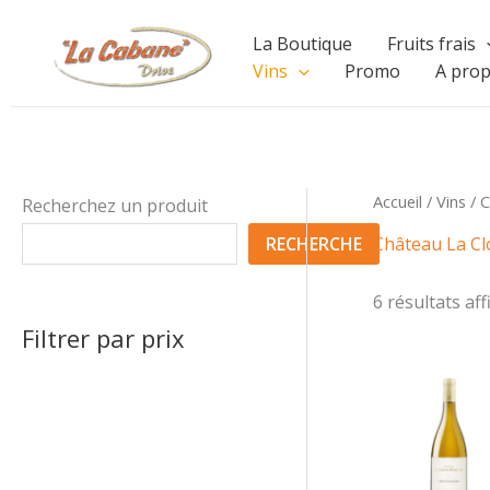
Aller
La Boutique
Fruits frais
au
Vins
Promo
A pro
contenu
Accueil
/
Vins
/ C
Recherchez un produit
RECHERCHE
Château La Cl
6 résultats aff
Filtrer par prix