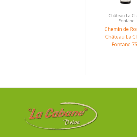
Château La Clo
Fontane
Chemin de Ro
Château La Cl
Fontane 75