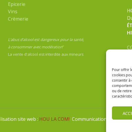
Epicerie
H
Vins
Du
Crèmerie
É
H
L’abus d’alcool est dangereux pour la santé,
C
à consommer avec modération
”
Me
La vente d'alcool est interdite aux mineurs
Po
Pour offrir 
cookies pou
consentir à
comportement
ou de retire
caractéristi
ACC
sation site web :
HOU LA COM!
Communication