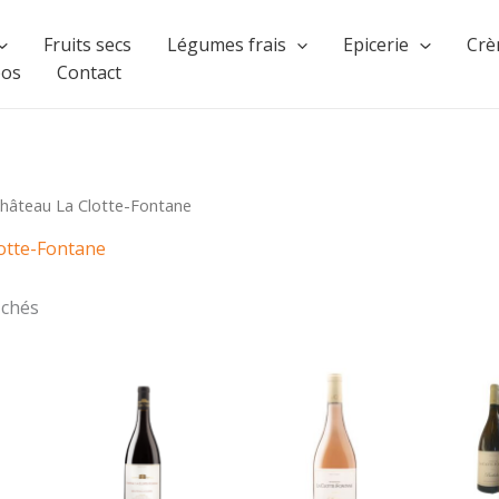
Fruits secs
Légumes frais
Epicerie
Crè
pos
Contact
hâteau La Clotte-Fontane
otte-Fontane
ichés