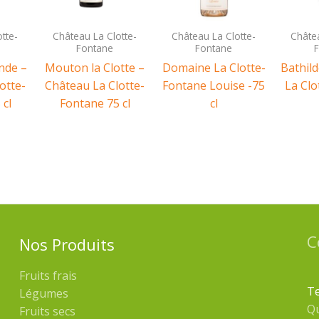
tte-
Château La Clotte-
Château La Clotte-
Châtea
Fontane
Fontane
nde –
Mouton la Clotte –
Domaine La Clotte-
Bathil
otte-
Château La Clotte-
Fontane Louise -75
La Clo
 cl
Fontane 75 cl
cl
C
Nos Produits
Fruits frais
Te
Légumes
Q
Fruits secs