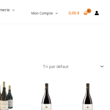
merie
0,00
€
Mon Compte