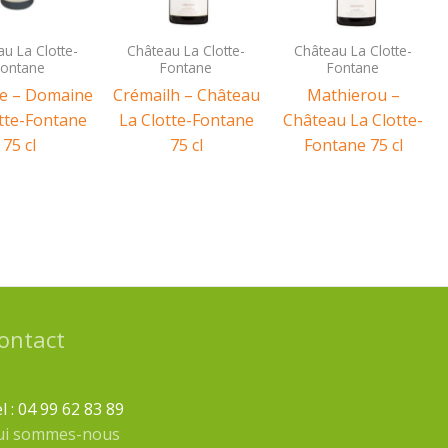
u La Clotte-
Château La Clotte-
Château La Clotte-
Fontane
Fontane
Fontane
de – Domaine
Crémailh – Château
Mathierou –
tte-Fontane
La Clotte-Fontane
Château La Clotte-
75 cl
75 cl
Fontane 75 cl
ontact
l : 04 99 62 83 89
ui sommes-nous