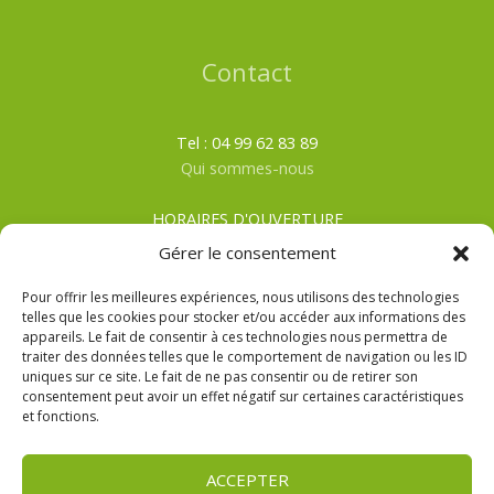
Contact
Tel : 04 99 62 83 89
Qui sommes-nous
HORAIRES D'OUVERTURE
Du lundi au samedi
Gérer le consentement
ÉTÉ
: De 8h00 à 19h30
HIVER
: De 8h00 à 19h00
Pour offrir les meilleures expériences, nous utilisons des technologies
telles que les cookies pour stocker et/ou accéder aux informations des
appareils. Le fait de consentir à ces technologies nous permettra de
CGV
traiter des données telles que le comportement de navigation ou les ID
Mentions Légales
uniques sur ce site. Le fait de ne pas consentir ou de retirer son
Politique de confidentialité
consentement peut avoir un effet négatif sur certaines caractéristiques
et fonctions.
ACCEPTER