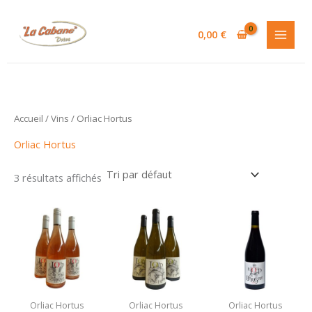
Aller
au
0,00
€
contenu
Accueil
/
Vins
/ Orliac Hortus
Orliac Hortus
3 résultats affichés
Orliac Hortus
Orliac Hortus
Orliac Hortus