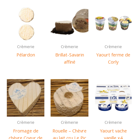
Crèmerie
Crèmerie
Crèmerie
Pélardon
Brillat-Savarin
Yaourt ferme de
affiné
Corly
Crèmerie
Crèmerie
Crèmerie
Fromage de
Rouelle – Chèvre
Yaourt vache
chèvre Coeur de
au lait cru Le Pic
vanille x4