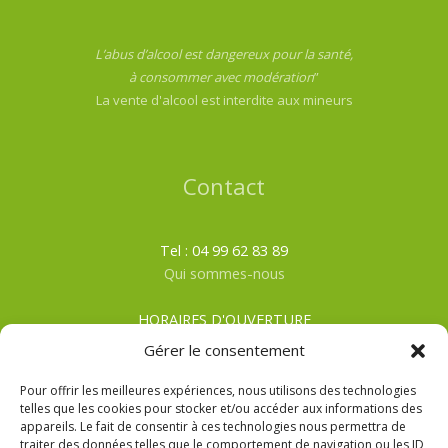
L’abus d’alcool est dangereux pour la santé,
à consommer avec modération
”
La vente d'alcool est interdite aux mineurs
Contact
Tel : 04 99 62 83 89
Qui sommes-nous
HORAIRES D'OUVERTURE
Du lundi au samedi
Gérer le consentement
ÉTÉ
: De 8h00 à 19h30
HIVER
: De 8h00 à 19h00
Pour offrir les meilleures expériences, nous utilisons des technologies
telles que les cookies pour stocker et/ou accéder aux informations des
appareils. Le fait de consentir à ces technologies nous permettra de
CGV
traiter des données telles que le comportement de navigation ou les ID