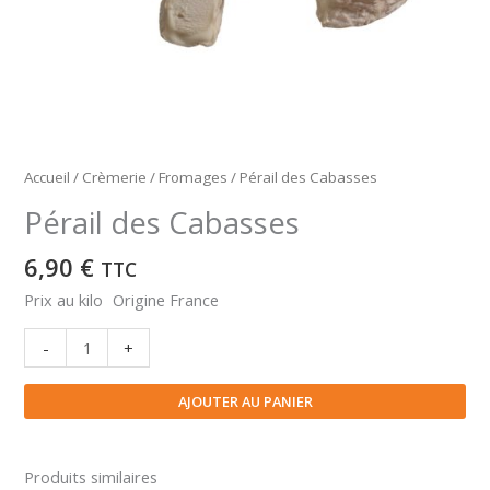
Accueil
/
Crèmerie
/
Fromages
/ Pérail des Cabasses
Pérail des Cabasses
6,90
€
TTC
Prix au kilo Origine France
quantité
-
+
de
Pérail
AJOUTER AU PANIER
des
Cabasses
Produits similaires