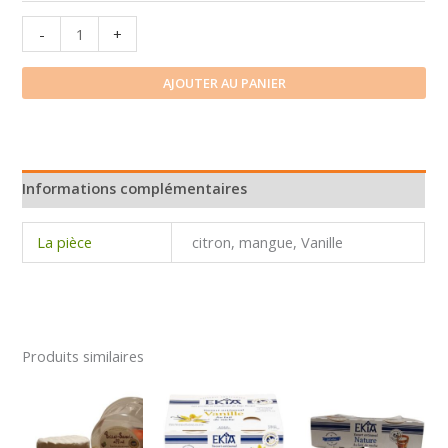
quantité
-
+
de
Yaourt
AJOUTER AU PANIER
ferme
de
Corly
Informations complémentaires
La pièce
citron, mangue, Vanille
Produits similaires