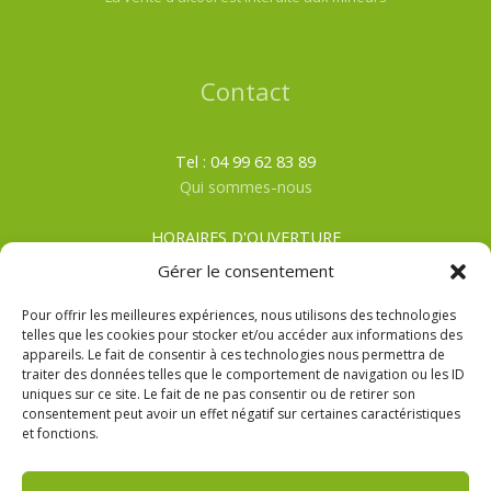
Contact
Tel : 04 99 62 83 89
Qui sommes-nous
HORAIRES D'OUVERTURE
Du lundi au samedi
Gérer le consentement
ÉTÉ
: De 8h00 à 19h30
HIVER
: De 8h00 à 19h00
Pour offrir les meilleures expériences, nous utilisons des technologies
telles que les cookies pour stocker et/ou accéder aux informations des
appareils. Le fait de consentir à ces technologies nous permettra de
CGV
traiter des données telles que le comportement de navigation ou les ID
Mentions Légales
uniques sur ce site. Le fait de ne pas consentir ou de retirer son
Politique de confidentialité
consentement peut avoir un effet négatif sur certaines caractéristiques
et fonctions.