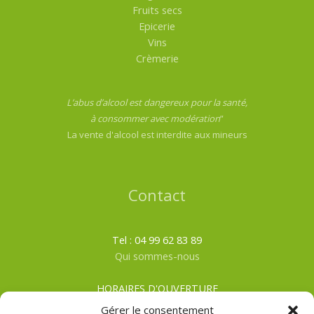
Fruits secs
Epicerie
Vins
Crèmerie
L’abus d’alcool est dangereux pour la santé,
à consommer avec modération
”
La vente d'alcool est interdite aux mineurs
Contact
Tel : 04 99 62 83 89
Qui sommes-nous
HORAIRES D'OUVERTURE
Du lundi au samedi
Gérer le consentement