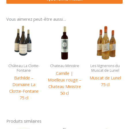
-
Terra
-
Vous aimerez peut-être aussi…
Domaine
Montel
75
cl
Château La Clotte-
Chateau Ministre
Les Vignerons du
Fontane
Muscat de Lunel
Camille |
Bathilde –
Muscat de Lunel
Moelleux rouge –
Domaine La
75 cl
Chateau Ministre
Clotte-Fontane
50 cl
75 cl
Produits similaires