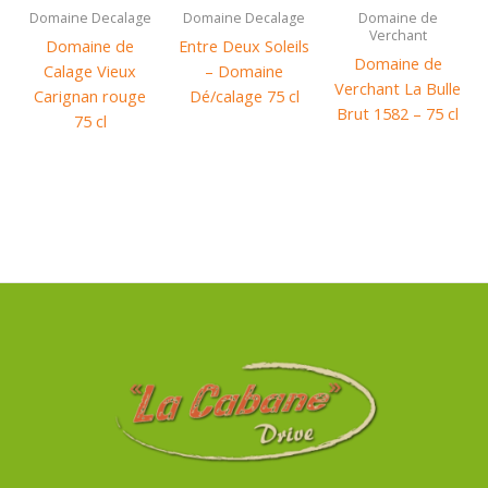
Domaine Decalage
Domaine Decalage
Domaine de
Verchant
Domaine de
Entre Deux Soleils
Domaine de
Calage Vieux
– Domaine
Verchant La Bulle
Carignan rouge
Dé/calage 75 cl
Brut 1582 – 75 cl
75 cl