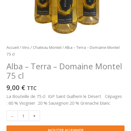
Accueil
/
Vins
/
Chateau Montel
/ Alba – Terra – Domaine Montel
75 cl
Alba – Terra – Domaine Montel
75 cl
9,00
€
TTC
La Bouteille de 75 cl IGP Saint Guilhem le Désert Cépages
: 60 % Viognier 20 % Sauvignon 20 % Grenache blanc
quantité
-
+
de
Alba
AJOUTER AU PANIER