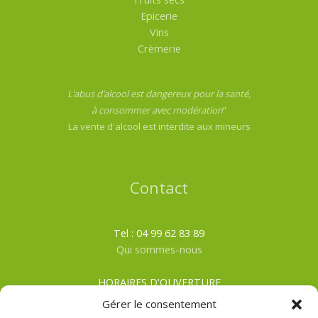
Epicerie
Vins
Crèmerie
L’abus d’alcool est dangereux pour la santé,
à consommer avec modération
”
La vente d'alcool est interdite aux mineurs
Contact
Tel : 04 99 62 83 89
Qui sommes-nous
HORAIRES D'OUVERTURE
Du lundi au samedi
Gérer le consentement
ÉTÉ
: De 8h00 à 19h30