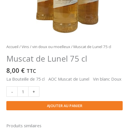
Accueil
/
Vins
/
vin doux ou moelleux
/ Muscat de Lunel 75 cl
Muscat de Lunel 75 cl
8,00
€
TTC
La Bouteille de 75 cl AOC Muscat de Lunel Vin blanc Doux
quantité
-
+
de
Muscat
AJOUTER AU PANIER
de
Lunel
75
Produits similaires