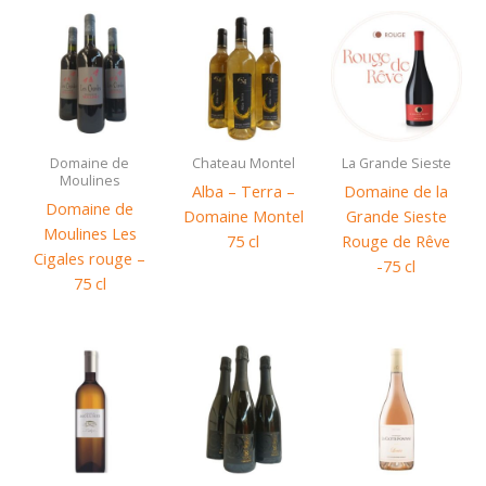
cl
Domaine de
Chateau Montel
La Grande Sieste
Moulines
Alba – Terra –
Domaine de la
Domaine de
Domaine Montel
Grande Sieste
Moulines Les
75 cl
Rouge de Rêve
Cigales rouge –
-75 cl
75 cl