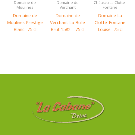
Domaine de
Domaine de
Château La Clotte-
Moulines
Verchant
Fontane
Domaine de
Domaine de
Domaine La
Moulines Prestige
Verchant La Bulle
Clotte-Fontane
Blanc -75 cl
Brut 1582 – 75 cl
Louise -75 cl