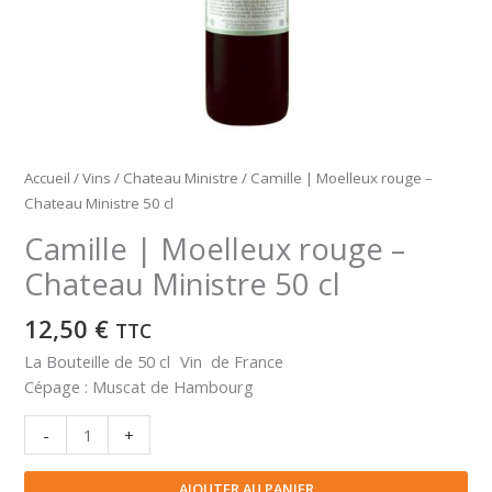
Accueil
/
Vins
/
Chateau Ministre
/ Camille | Moelleux rouge –
Chateau Ministre 50 cl
Camille | Moelleux rouge –
Chateau Ministre 50 cl
12,50
€
TTC
La Bouteille de 50 cl Vin de France
Cépage : Muscat de Hambourg
quantité
-
+
de
Camille
AJOUTER AU PANIER