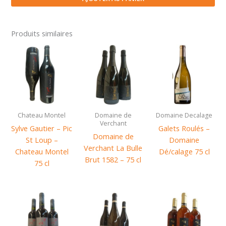
|
Moelleux
rouge
Produits similaires
-
Chateau
Ministre
50
cl
Chateau Montel
Domaine de
Domaine Decalage
Verchant
Sylve Gautier – Pic
Galets Roulés –
Domaine de
St Loup –
Domaine
Verchant La Bulle
Chateau Montel
Dé/calage 75 cl
Brut 1582 – 75 cl
75 cl