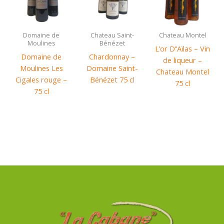
Domaine de
Chateau Saint-
Chateau Montel
Moulines
Bénézet
L’or D’’Aïlas – Vin
Domaine de
Chardonnay –
de liqueur –
Moulines Les
Domaine Saint-
Chateau Montel
Cigales rouge –
Bénézet 75 cl
75 cl
75 cl