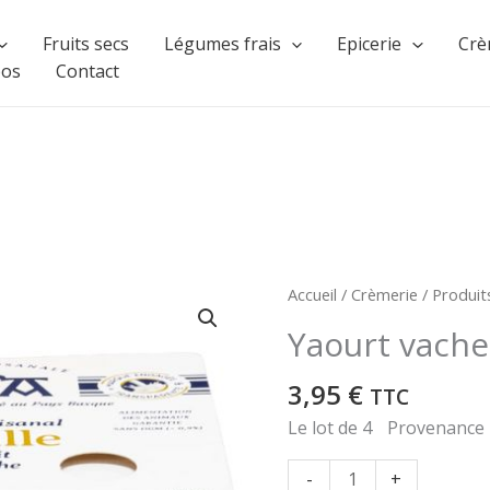
Fruits secs
Légumes frais
Epicerie
Crè
pos
Contact
Accueil
/
Crèmerie
/
Produits
Yaourt vache 
3,95
€
TTC
Le lot de 4 Provenance
quantité
-
+