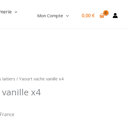
Yaourt
vache
merie
0,00
€
Mon Compte
vanille
x4
 laitiers
/ Yaourt vache vanille x4
vanille x4
 France