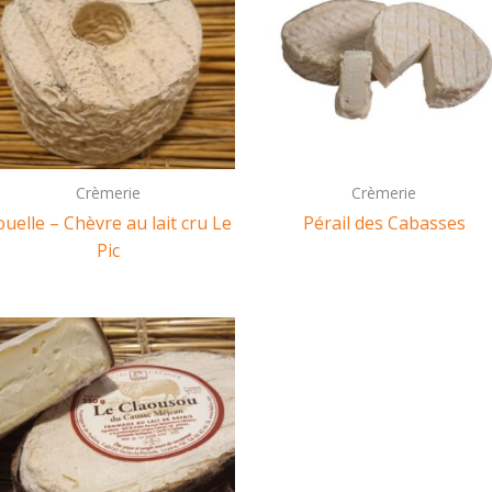
Crèmerie
Crèmerie
uelle – Chèvre au lait cru Le
Pérail des Cabasses
Pic