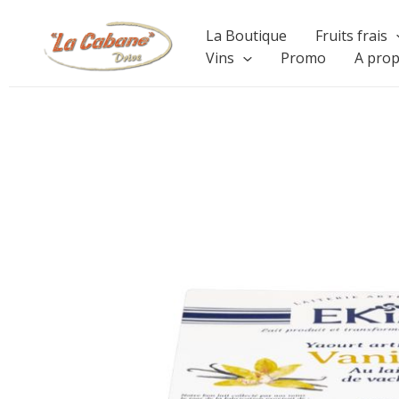
Aller
La Boutique
Fruits frais
au
Vins
Promo
A pro
contenu