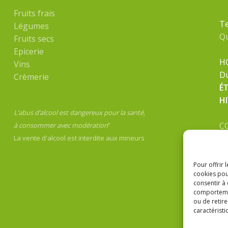
Fruits frais
Te
Légumes
Q
Fruits secs
Epicerie
H
Vins
Du
Crèmerie
É
H
L’abus d’alcool est dangereux pour la santé,
C
à consommer avec modération
”
Me
La vente d'alcool est interdite aux mineurs
Po
Pour offrir 
cookies pou
consentir à
comportement
ou de retire
caractéristi