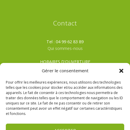
Contact
Tel : 04 99 62 83 89
Qui sommes-nous
HORAIRES D'OUVERTURE
Du lundi au samedi
Gérer le consentement
ÉTÉ
: De 8h00 à 19h30
HIVER
: De 8h00 à 19h00
Pour offrir les meilleures expériences, nous utilisons des technologies
telles que les cookies pour stocker et/ou accéder aux informations des
appareils. Le fait de consentir à ces technologies nous permettra de
CGV
traiter des données telles que le comportement de navigation ou les ID
Mentions Légales
uniques sur ce site. Le fait de ne pas consentir ou de retirer son
Politique de confidentialité
consentement peut avoir un effet négatif sur certaines caractéristiques
et fonctions.