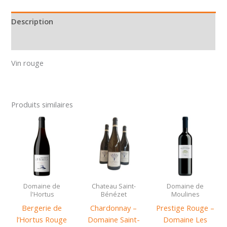
Domaine
Dé/calage
Description
75
Informations complémentaires
cl
Vin rouge
Produits similaires
Domaine de
Chateau Saint-
Domaine de
l'Hortus
Bénézet
Moulines
Bergerie de
Chardonnay –
Prestige Rouge –
l’Hortus Rouge
Domaine Saint-
Domaine Les