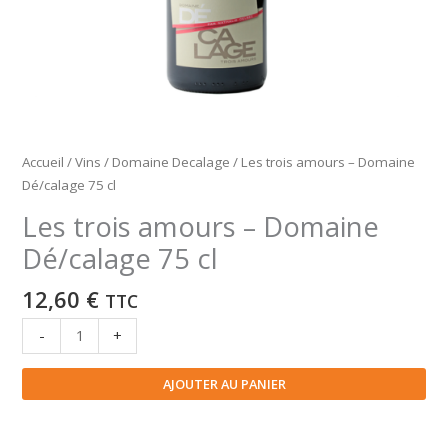
Accueil
/
Vins
/
Domaine Decalage
/ Les trois amours – Domaine
Dé/calage 75 cl
Les trois amours – Domaine
Dé/calage 75 cl
12,60
€
TTC
quantité
-
+
de
Les
AJOUTER AU PANIER
trois
amours
–