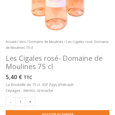
Accueil
/
Vins
/
Domaine de Moulines
/ Les Cigales rosé- Domaine
de Moulines 75 cl
Les Cigales rosé- Domaine de
Moulines 75 cl
5,40
€
TTC
La Bouteille de 75 cl IGP Pays d’Hérault
Cépages : Merlot, Grenache
quantité
-
+
de
Les
AJOUTER AU PANIER