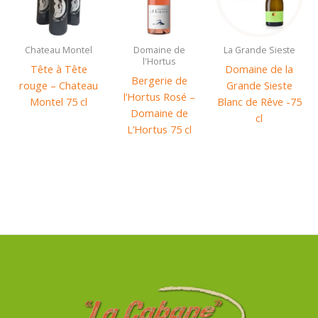
Chateau Montel
Domaine de
La Grande Sieste
l'Hortus
Tête à Tête
Domaine de la
Bergerie de
rouge – Chateau
Grande Sieste
l’Hortus Rosé –
Montel 75 cl
Blanc de Rêve -75
Domaine de
cl
L’Hortus 75 cl