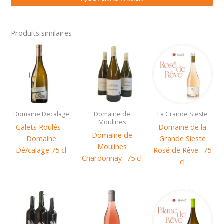
Cigales
rosé-
Domaine
Produits similaires
de
Moulines
75
cl
Domaine Decalage
Domaine de
La Grande Sieste
Moulines
Galets Roulés –
Domaine de la
Domaine de
Domaine
Grande Sieste
Moulines
Dé/calage 75 cl
Rosé de Rêve -75
Chardonnay -75 cl
cl