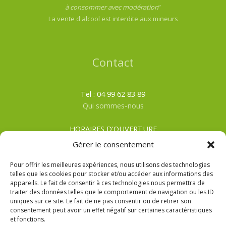
à consommer avec modération
”
La vente d'alcool est interdite aux mineurs
Contact
Tel : 04 99 62 83 89
Qui sommes-nous
HORAIRES D'OUVERTURE
Du lundi au samedi
Gérer le consentement
ÉTÉ
: De 8h00 à 19h30
HIVER
: De 8h00 à 19h00
Pour offrir les meilleures expériences, nous utilisons des technologies
telles que les cookies pour stocker et/ou accéder aux informations des
appareils. Le fait de consentir à ces technologies nous permettra de
CGV
traiter des données telles que le comportement de navigation ou les ID
Mentions Légales
uniques sur ce site. Le fait de ne pas consentir ou de retirer son
Politique de confidentialité
consentement peut avoir un effet négatif sur certaines caractéristiques
et fonctions.