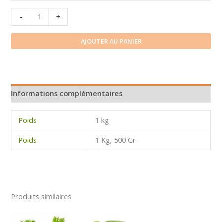
quantité
-
+
de
Tomate
AJOUTER AU PANIER
coeur
de
boeuf
Informations complémentaires
Poids
1 kg
Poids
1 Kg, 500 Gr
Produits similaires