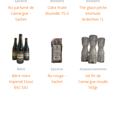
Epicerie
Boissons
Boissons
Riz parfumé de
Cidre fruité
Thé glacé pêche
Camargue –
Bouteille 75 cl
Interlude
Sachet
Ardechois 1L
Bière
Epicerie
Assaisonnements
Bière noire
Riz rouge –
Sel fin de
Imperial Stout
Sachet
Camargue moulin
BIO 33cl
165gr