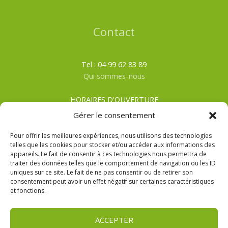
Contact
Tel : 04 99 62 83 89
Qui sommes-nous
HORAIRES D'OUVERTURE
Du lundi au samedi
Gérer le consentement
ÉTÉ
: De 8h00 à 19h30
HIVER
: De 8h00 à 19h00
Pour offrir les meilleures expériences, nous utilisons des technologies
telles que les cookies pour stocker et/ou accéder aux informations des
appareils. Le fait de consentir à ces technologies nous permettra de
CGV
traiter des données telles que le comportement de navigation ou les ID
Mentions Légales
uniques sur ce site. Le fait de ne pas consentir ou de retirer son
Politique de confidentialité
consentement peut avoir un effet négatif sur certaines caractéristiques
et fonctions.
ACCEPTER