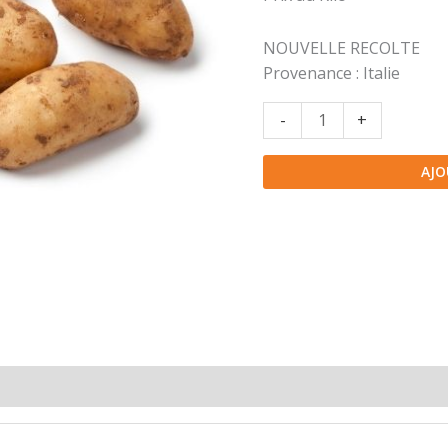
NOUVELLE RECOLTE
Provenance : Italie
quantité
-
+
de
Pomme
AJO
de
terre
spunta