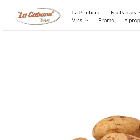
Aller
La Boutique
Fruits frais
au
Vins
Promo
A pro
contenu