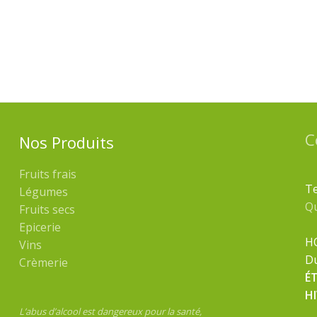
C
Nos Produits
Fruits frais
Te
Légumes
Q
Fruits secs
Epicerie
H
Vins
Du
Crèmerie
É
H
L’abus d’alcool est dangereux pour la santé,