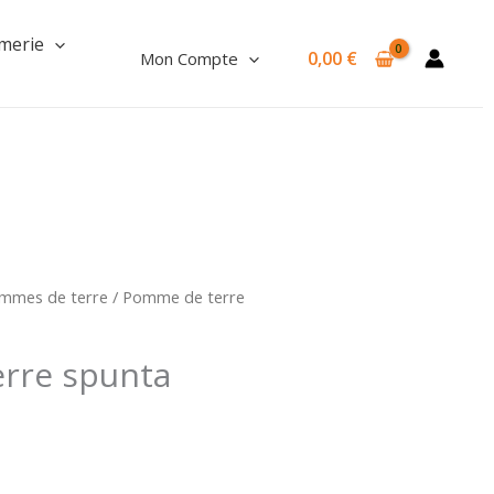
Pomme
de
merie
0,00
€
Mon Compte
terre
spunta
mmes de terre
/ Pomme de terre
rre spunta