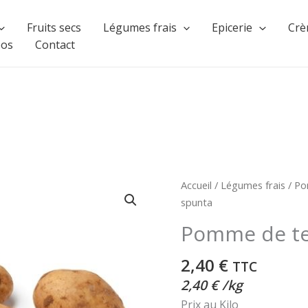
Fruits secs
Légumes frais
Epicerie
Crè
pos
Contact
Accueil
/
Légumes frais
/
Po
spunta
Pomme de te
2,40
€
TTC
2,40
€
/
kg
Prix au Kilo