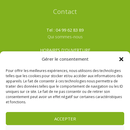
Contact
Tel : 04 99 62 83 89
Qui sommes-nous
HORAIRES D'OUVERTURE
Du lundi au samedi
Gérer le consentement
ÉTÉ
: De 8h00 à 19h30
HIVER
: De 8h00 à 19h00
Pour offrir les meilleures expériences, nous utilisons des technologies
telles que les cookies pour stocker et/ou accéder aux informations des
appareils. Le fait de consentir à ces technologies nous permettra de
CGV
traiter des données telles que le comportement de navigation ou les ID
Mentions Légales
uniques sur ce site. Le fait de ne pas consentir ou de retirer son
Politique de confidentialité
consentement peut avoir un effet négatif sur certaines caractéristiques
et fonctions.
ACCEPTER