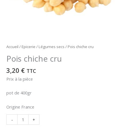
Accueil
/
Epicerie
/
Légumes secs
/ Pois chiche cru
Pois chiche cru
3,20
€
TTC
Prix à la pièce
pot de 400gr
Origine France
quantité
-
+
de