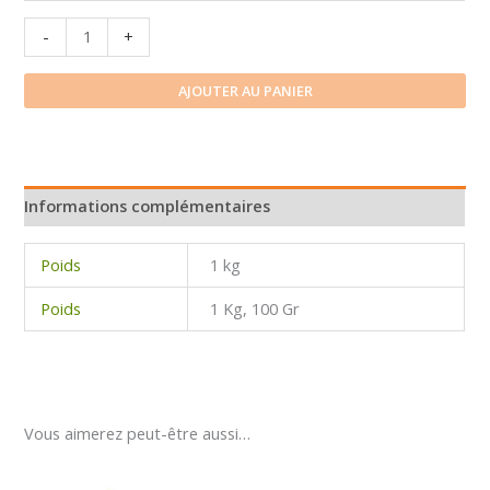
quantité
-
+
de
Pistache
AJOUTER AU PANIER
Informations complémentaires
Poids
1 kg
Poids
1 Kg, 100 Gr
Vous aimerez peut-être aussi…