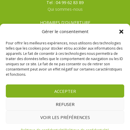
Tel : 04 99 62 83 89
Qui sommes-nous
HORAIRES D'OUVERTURE
Du lundi au samedi
Gérer le consentement
ÉTÉ
: De 8h00 à 19h30
HIVER
: De 8h00 à 19h00
Pour offrir les meilleures expériences, nous utilisons des technologies
telles que les cookies pour stocker et/ou accéder aux informations des
appareils. Le fait de consentir à ces technologies nous permettra de
CGV
traiter des données telles que le comportement de navigation ou les ID
Mentions Légales
uniques sur ce site. Le fait de ne pas consentir ou de retirer son
Politique de confidentialité
consentement peut avoir un effet négatif sur certaines caractéristiques
et fonctions.
ACCEPTER
REFUSER
Copyright © 2026 | La Cabane Drive Mauguio Réalisation
site web :
HOU LA COM!
Communication Digitale
VOIR LES PRÉFÉRENCES