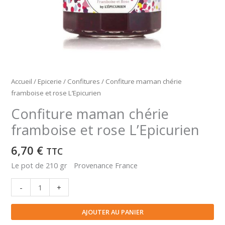
Accueil
/
Epicerie
/
Confitures
/ Confiture maman chérie
framboise et rose L’Epicurien
Confiture maman chérie
framboise et rose L’Epicurien
6,70
€
TTC
Le pot de 210 gr Provenance France
quantité
-
+
de
Confiture
AJOUTER AU PANIER
maman