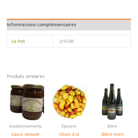
chérie
framboise
et
rose
Informations complémentaires
L'Epicurien
Le Pot
210 GR
Produits similaires
Assaisonnements
Epicerie
Bière
Sauce oliviade
Olives à la
Bière noire