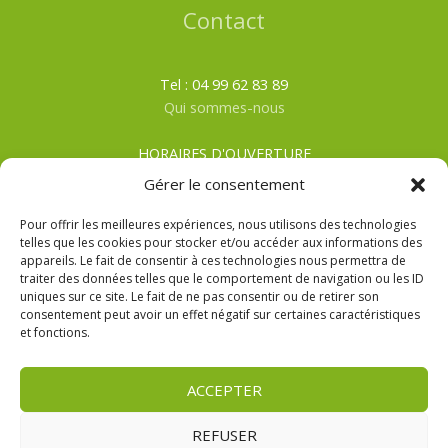
Contact
Tel : 04 99 62 83 89
Qui sommes-nous
HORAIRES D'OUVERTURE
Du lundi au samedi
Gérer le consentement
ÉTÉ
: De 8h00 à 19h30
HIVER
: De 8h00 à 19h00
Pour offrir les meilleures expériences, nous utilisons des technologies
telles que les cookies pour stocker et/ou accéder aux informations des
appareils. Le fait de consentir à ces technologies nous permettra de
CGV
traiter des données telles que le comportement de navigation ou les ID
Mentions Légales
uniques sur ce site. Le fait de ne pas consentir ou de retirer son
Politique de confidentialité
consentement peut avoir un effet négatif sur certaines caractéristiques
et fonctions.
ACCEPTER
REFUSER
Copyright © 2026 | La Cabane Drive Mauguio Réalisation