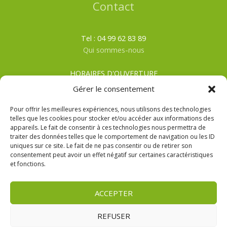
Contact
Tel : 04 99 62 83 89
Qui sommes-nous
HORAIRES D'OUVERTURE
Du lundi au samedi
Gérer le consentement
ÉTÉ
: De 8h00 à 19h30
HIVER
: De 8h00 à 19h00
Pour offrir les meilleures expériences, nous utilisons des technologies
telles que les cookies pour stocker et/ou accéder aux informations des
appareils. Le fait de consentir à ces technologies nous permettra de
CGV
traiter des données telles que le comportement de navigation ou les ID
Mentions Légales
uniques sur ce site. Le fait de ne pas consentir ou de retirer son
Politique de confidentialité
consentement peut avoir un effet négatif sur certaines caractéristiques
et fonctions.
ACCEPTER
REFUSER
Copyright © 2026 | La Cabane Drive Mauguio Réalisation