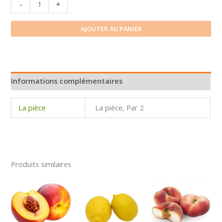
quantité
-
+
de
Kiwi
AJOUTER AU PANIER
vert
Informations complémentaires
La pièce
La pièce, Par 2
Produits similaires