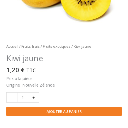
Accueil
/
Fruits frais
/
Fruits exotiques
/ Kiwi jaune
Kiwi jaune
1,20
€
TTC
Prix à la pièce
Origine Nouvelle Zélande
quantité
-
+
de
Kiwi
AJOUTER AU PANIER
jaune