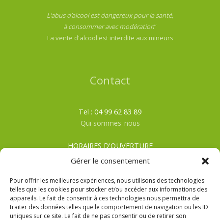
L’abus d’alcool est dangereux pour la santé,
à consommer avec modération
”
La vente d'alcool est interdite aux mineurs
Contact
Tel : 04 99 62 83 89
Qui sommes-nous
HORAIRES D'OUVERTURE
Du lundi au samedi
Gérer le consentement
ÉTÉ
: De 8h00 à 19h30
HIVER
: De 8h00 à 19h00
Pour offrir les meilleures expériences, nous utilisons des technologies
telles que les cookies pour stocker et/ou accéder aux informations des
appareils. Le fait de consentir à ces technologies nous permettra de
CGV
traiter des données telles que le comportement de navigation ou les ID
Mentions Légales
uniques sur ce site. Le fait de ne pas consentir ou de retirer son