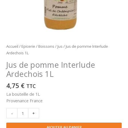
Accueil
/
Epicerie
/
Boissons
/
Jus
/ Jus de pomme Interlude
Ardechois 1L
Jus de pomme Interlude
Ardechois 1L
4,75
€
TTC
La bouteille de 1L
Provenance France
quantité
-
+
de
Jus
AJOUTER AU PANIER