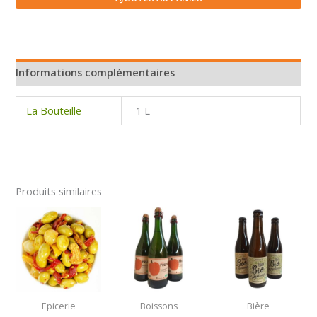
de
pomme
Interlude
Ardechois
1L
Informations complémentaires
La Bouteille
1 L
Produits similaires
Epicerie
Boissons
Bière