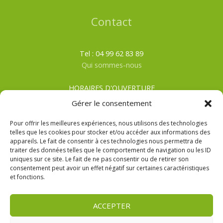
Contact
Tel : 04 99 62 83 89
Qui sommes-nous
HORAIRES D'OUVERTURE
Du lundi au samedi
Gérer le consentement
ÉTÉ
: De 8h00 à 19h30
HIVER
: De 8h00 à 19h00
Pour offrir les meilleures expériences, nous utilisons des technologies
telles que les cookies pour stocker et/ou accéder aux informations des
appareils. Le fait de consentir à ces technologies nous permettra de
CGV
traiter des données telles que le comportement de navigation ou les ID
Mentions Légales
uniques sur ce site. Le fait de ne pas consentir ou de retirer son
Politique de confidentialité
consentement peut avoir un effet négatif sur certaines caractéristiques
et fonctions.
ACCEPTER