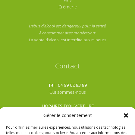
Crèmerie
L’abus d’alcool est dangereux pour la santé,
à consommer avec modération
”
La vente d'alcool est interdite aux mineurs
Contact
Tel : 04 99 62 83 89
Qui sommes-nous
HORAIRES D'OUVERTURE
Du lundi au samedi
Gérer le consentement
ÉTÉ
: De 8h00 à 19h30
HIVER
: De 8h00 à 19h00
Pour offrir les meilleures expériences, nous utilisons des technologies
telles que les cookies pour stocker et/ou accéder aux informations des