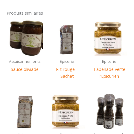
extra
-
Produits similaires
Les
Oliviers
Lattois
Bouteille
50cl
Assaisonnements
Epicerie
Epicerie
Sauce oliviade
Riz rouge –
Tapenade verte
Sachet
l’Epicurien