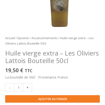
Accueil
/
Epicerie
/
Assaisonnements
/ Huile vierge extra – Les
Oliviers Lattois Bouteille 50cl
Huile vierge extra – Les Oliviers
Lattois Bouteille 50cl
19,50
€
TTC
La bouteille de 50cl Provenance France
quantité
-
+
de
Huile
AJOUTER AU PANIER
vierge