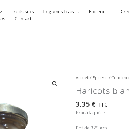
Fruits secs
Légumes frais
Epicerie
Crè
pos
Contact
Accueil
/
Epicerie
/
Condime
Haricots bla
3,35
€
TTC
Prix à la pièce
Pot de 375 grs