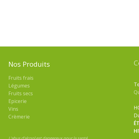
C
Nos Produits
Fruits frais
Te
Légumes
Q
Fruits secs
Epicerie
H
Vins
Du
Crèmerie
É
H
L’abus d’alcool est dangereux pour la santé,