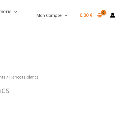
Haricots
blancs
merie
0,00
€
Mon Compte
nts
/ Haricots blancs
ncs