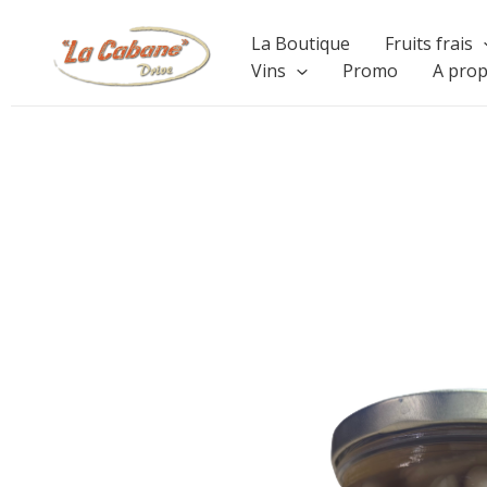
Aller
La Boutique
Fruits frais
au
Vins
Promo
A pro
contenu