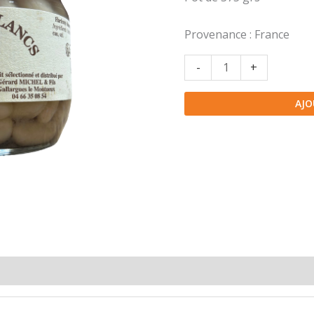
Provenance : France
quantité
-
+
de
Haricots
AJO
blancs