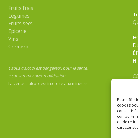
Fruits frais
Te
Légumes
Q
Fruits secs
Epicerie
H
Vins
Du
Crèmerie
É
H
L’abus d’alcool est dangereux pour la santé,
C
à consommer avec modération
”
Me
La vente d'alcool est interdite aux mineurs
Po
Pour offrir 
cookies pou
consentir à
comportement
ou de retire
caractéristi