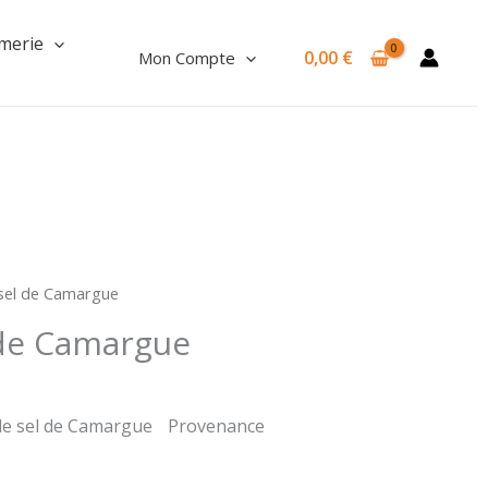
Fleur
de
merie
0,00
€
Mon Compte
sel
de
Camargue
 sel de Camargue
 de Camargue
 de sel de Camargue Provenance