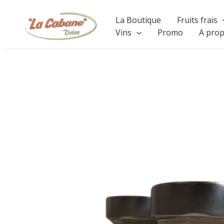
Aller
La Boutique
Fruits frais
au
Vins
Promo
A pro
contenu