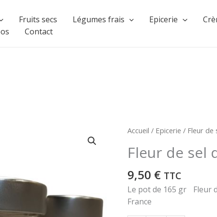
Fruits secs
Légumes frais
Epicerie
Crè
pos
Contact
Accueil
/
Epicerie
/ Fleur de
Fleur de sel
9,50
€
TTC
Le pot de 165 gr Fleur
France