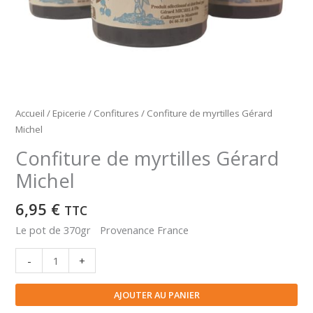
Accueil
/
Epicerie
/
Confitures
/ Confiture de myrtilles Gérard
Michel
Confiture de myrtilles Gérard
Michel
6,95
€
TTC
Le pot de 370gr Provenance France
quantité
-
+
de
Confiture
AJOUTER AU PANIER
de