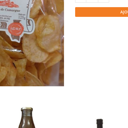
de
Chips
AJO