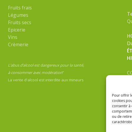
Fruits frais
Te
Légumes
Q
Fruits secs
Epicerie
H
Vins
Du
Crèmerie
É
H
L’abus d’alcool est dangereux pour la santé,
C
à consommer avec modération
”
Me
La vente d'alcool est interdite aux mineurs
Po
Pour offrir 
cookies pou
consentir à
comportement
ou de retire
caractéristi