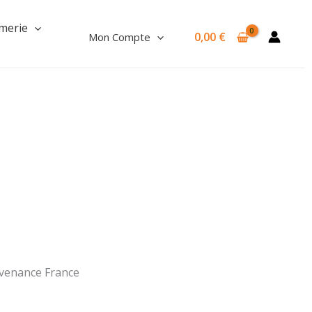
Chips
merie
0,00
€
Mon Compte
ovenance France