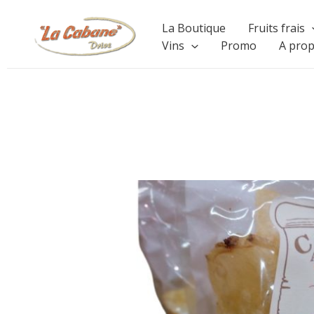
Aller
La Boutique
Fruits frais
au
Vins
Promo
A pro
contenu