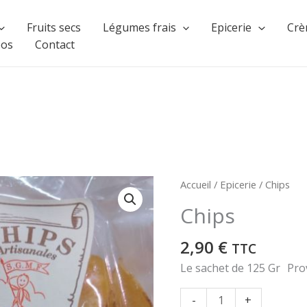
Fruits secs
Légumes frais
Epicerie
Crè
pos
Contact
Accueil
/
Epicerie
/ Chips
Chips
2,90
€
TTC
Le sachet de 125 Gr Pr
quantité
-
+