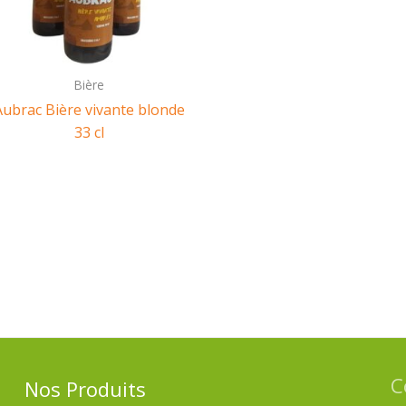
Bière
Aubrac Bière vivante blonde
33 cl
C
Nos Produits